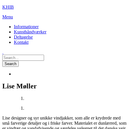
KHIB
Menu
Informationer
Kunsthåndværker
Deltagelse
Kontakt
Lise Møller
Lise designer og syr unikke vindjakker, som alle er krydrede med
små farverige detaljer og i friske farver. Materialet er dunlærred, som
er vindtæt og vandafvisende og særdeles velegnet til det danske vejr.