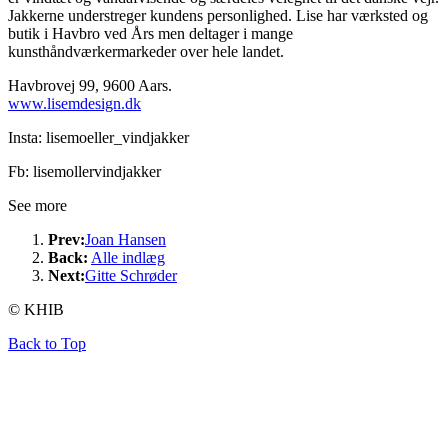
Jakkerne understreger kundens personlighed. Lise har værksted og
butik i Havbro ved Års men deltager i mange
kunsthåndværkermarkeder over hele landet.
Havbrovej 99, 9600 Aars.
www.lisemdesign.dk
Insta: lisemoeller_vindjakker
Fb: lisemollervindjakker
See more
Prev:
Joan Hansen
Back:
Alle indlæg
Next:
Gitte Schrøder
© KHIB
Back to Top